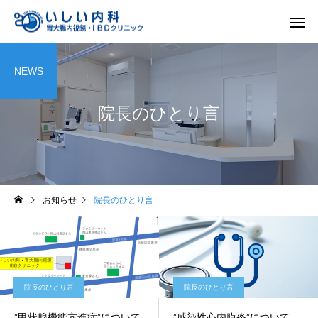
NEWS
院長のひとり言
一般内科
胃内視
お知らせ
院長のひとり言
院長のひとり言
院長のひとり言
”甲状腺機能亢進症”について
”感染性心内膜炎”について