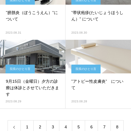
院長のひとり言
院長のひとり言
”膀胱炎（ぼうこうえん）”に
”帯状疱疹(たいじょうほうし
ついて
ん）” について
2023.08.31
2023.08.30
院長のひとり言
院長のひとり言
9月15日（金曜日）夕方の診
”アトピー性皮膚炎” につい
療は休診とさせていただきま
て
す
2023.08.29
2023.08.28
1
2
3
4
5
6
7
8