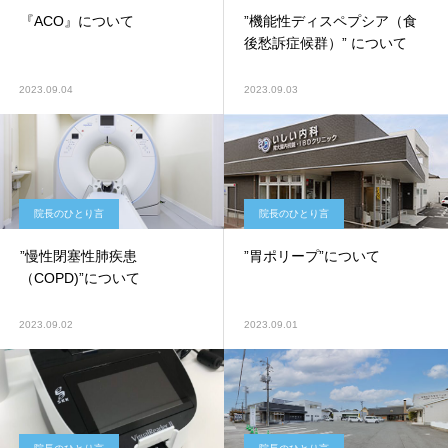
『ACO』について
”機能性ディスペプシア（食
後愁訴症候群）” について
2023.09.04
2023.09.03
院長のひとり言
院長のひとり言
”慢性閉塞性肺疾患
”胃ポリープ”について
（COPD)”について
2023.09.02
2023.09.01