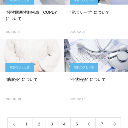
院長のひとり言
院長のひとり言
”慢性閉塞性肺疾患（COPD)”
”胃ポリープ” について
について
2023.02.21
2023.02.20
院長のひとり言
院長のひとり言
“膀胱炎” について
”帯状疱疹” について
2023.02.18
2023.02.17
1
2
3
4
5
6
7
8