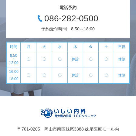
電話予約
086-282-0500
予約受付時間 8:50～18:00
時間
月
火
水
木
金
土
日祝
8:50
~
〇
〇
〇
休診
〇
〇
休診
12:00
16:00
~
〇
〇
〇
休診
〇
〇
休診
18:00
〒701-0205 岡山市南区妹尾3388 妹尾医療モール内