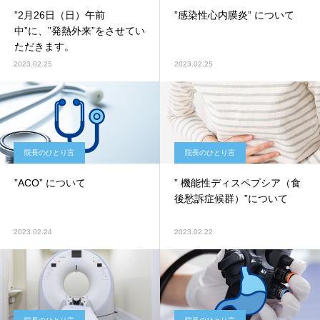
”2月26日（日）午前
”感染性心内膜炎” について
中”に、”発熱外来”をさせてい
ただきます。
2023.02.25
2023.02.25
院長のひとり言
院長のひとり言
”ACO” について
” 機能性ディスペプシア（食
後愁訴症候群）”について
2023.02.24
2023.02.22