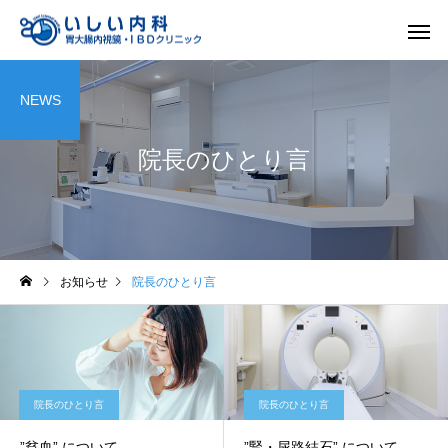
NEWS
院長のひとり言
一般内科
胃内視
お知らせ
院長のひとり言
院長のひとり言
院長のひとり言
”貧血” について
”腎・尿路結石” について