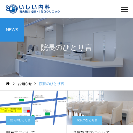
NEWS
院長のひとり言
一般内科
胃内視
お知らせ
院長のひとり言
院長のひとり言
院長のひとり言
胆石症について
脂質異常症について