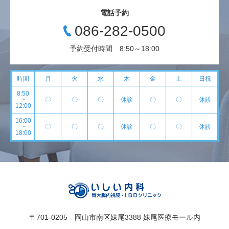
電話予約
086-282-0500
予約受付時間 8:50～18:00
時間
月
火
水
木
金
土
日祝
8:50
~
〇
〇
〇
休診
〇
〇
休診
12:00
16:00
~
〇
〇
〇
休診
〇
〇
休診
18:00
〒701-0205 岡山市南区妹尾3388 妹尾医療モール内