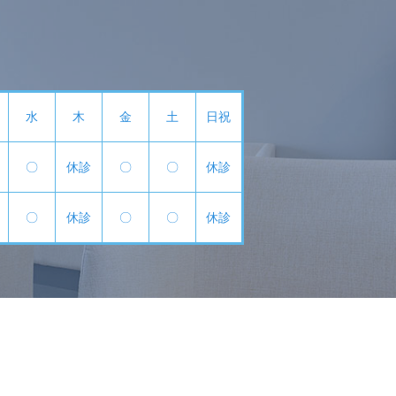
水
木
金
土
日祝
〇
休診
〇
〇
休診
〇
休診
〇
〇
休診