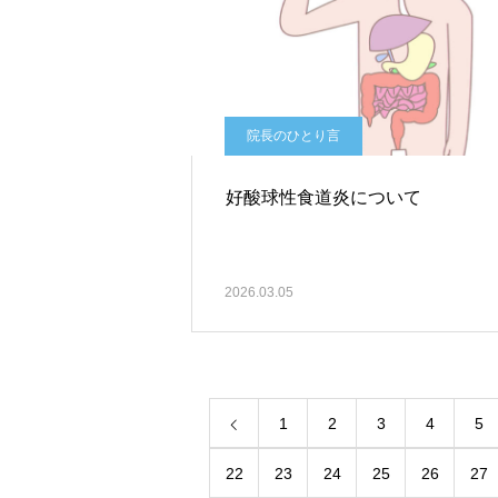
院長のひとり言
好酸球性食道炎について
2026.03.05
1
2
3
4
5
22
23
24
25
26
27