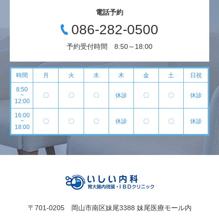
電話予約
086-282-0500
予約受付時間 8:50～18:00
時間
月
火
水
木
金
土
日祝
8:50
~
〇
〇
〇
休診
〇
〇
休診
12:00
16:00
~
〇
〇
〇
休診
〇
〇
休診
18:00
〒701-0205 岡山市南区妹尾3388 妹尾医療モール内