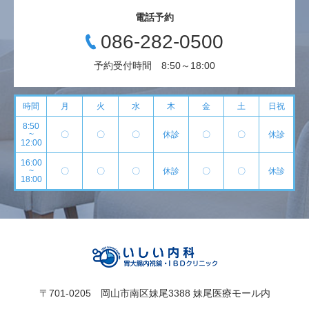
電話予約
086-282-0500
予約受付時間 8:50～18:00
時間
月
火
水
木
金
土
日祝
8:50
~
〇
〇
〇
休診
〇
〇
休診
12:00
16:00
~
〇
〇
〇
休診
〇
〇
休診
18:00
〒701-0205 岡山市南区妹尾3388 妹尾医療モール内