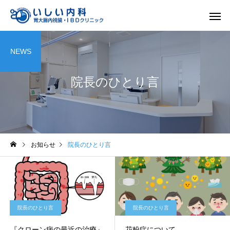
NEWS
院長のひとり言
一般内科
胃内視
お知らせ
院長のひとり言
院長のひとり言
院長のひとり言
『クローン病の最近の治療』
花粉症について