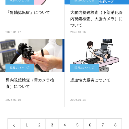
院長のひとり言
院長のひとり言
『胃軸捻転症』について
大腸内視鏡検査（下部消化管
内視鏡検査、大腸カメラ）に
ついて
2026.01.17
2026.01.16
院長のひとり言
院長のひとり言
胃内視鏡検査（胃カメラ検
虚血性大腸炎について
査）について
2026.01.15
2026.01.14
1
2
3
4
5
6
7
8