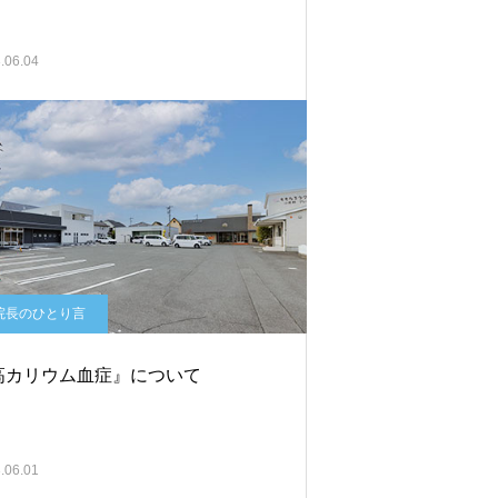
.06.04
院長のひとり言
高カリウム血症』について
.06.01