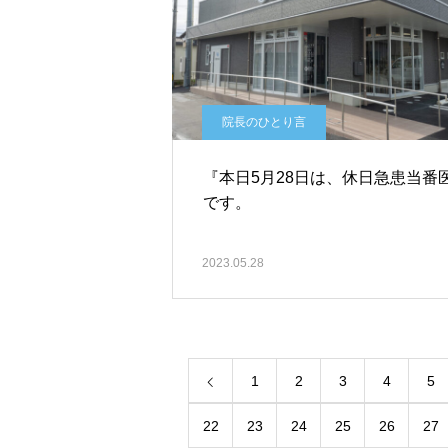
院長のひとり言
『本日5月28日は、休日急患当番
です。
2023.05.28
1
2
3
4
5
22
23
24
25
26
27