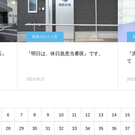
院長のひとり言
医』
『明日は、休日急患当番医』です。
『
て
2023.05.27
2023
6
7
8
9
10
11
12
13
14
15
28
29
30
31
32
33
34
35
36
37