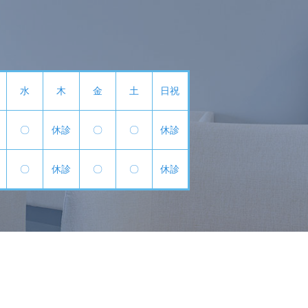
水
木
金
土
日祝
〇
休診
〇
〇
休診
〇
休診
〇
〇
休診