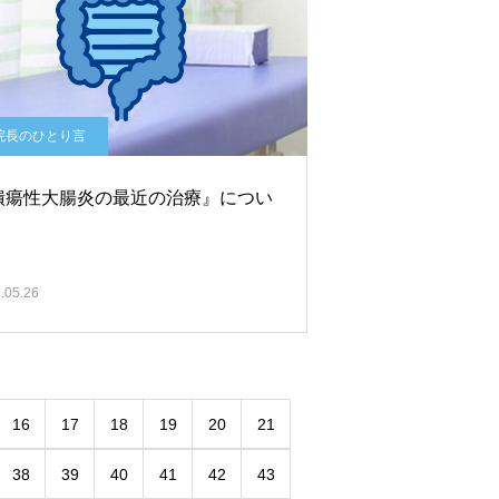
院長のひとり言
潰瘍性大腸炎の最近の治療』につい
.05.26
16
17
18
19
20
21
38
39
40
41
42
43