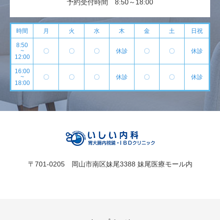
予約受付時間 8:50～18:00
時間
月
火
水
木
金
土
日祝
8:50
~
〇
〇
〇
休診
〇
〇
休診
12:00
16:00
~
〇
〇
〇
休診
〇
〇
休診
18:00
〒701-0205 岡山市南区妹尾3388 妹尾医療モール内