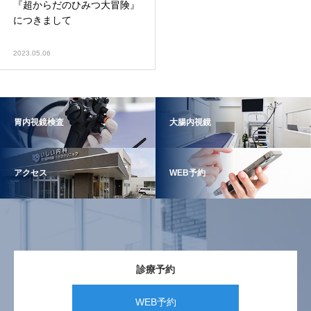
『超からだのひみつ大冒険』
につきまして
2023.05.06
胃内視鏡検査
大腸内視鏡
アクセス
WEB予約
診療予約
WEB予約