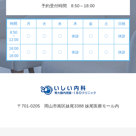
予約受付時間 8:50～18:00
時間
月
火
水
木
金
土
日祝
8:50
~
〇
〇
〇
休診
〇
〇
休診
12:00
16:00
~
〇
〇
〇
休診
〇
〇
休診
18:00
〒701-0205 岡山市南区妹尾3388 妹尾医療モール内