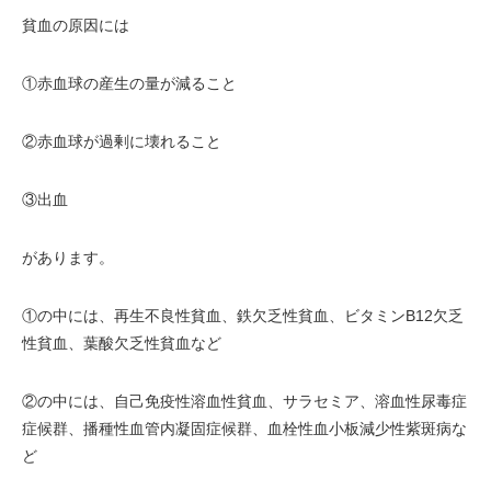
貧血の原因には
①赤血球の産生の量が減ること
②赤血球が過剰に壊れること
③出血
があります。
①の中には、再生不良性貧血、鉄欠乏性貧血、ビタミンB12欠乏
性貧血、葉酸欠乏性貧血など
②の中には、自己免疫性溶血性貧血、サラセミア、溶血性尿毒症
症候群、播種性血管内凝固症候群、血栓性血小板減少性紫斑病な
ど