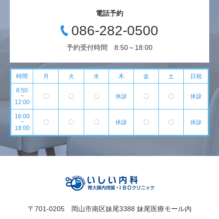
電話予約
086-282-0500
予約受付時間 8:50～18:00
時間
月
火
水
木
金
土
日祝
8:50
~
〇
〇
〇
休診
〇
〇
休診
12:00
16:00
~
〇
〇
〇
休診
〇
〇
休診
18:00
〒701-0205 岡山市南区妹尾3388 妹尾医療モール内