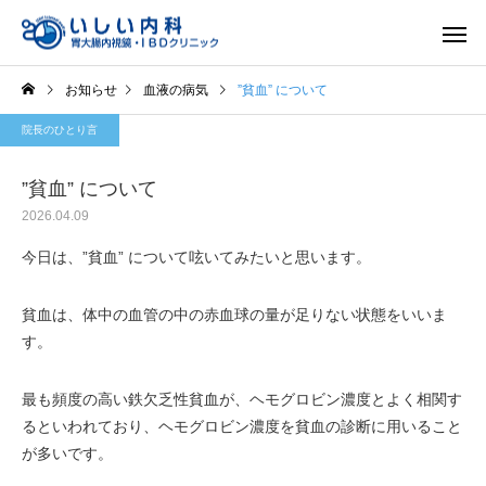
お知らせ
血液の病気
”貧血” について
院長のひとり言
”貧血” について
2026.04.09
一般内科
胃内視
今日は、”貧血” について呟いてみたいと思います。
貧血は、体中の血管の中の赤血球の量が足りない状態をいいま
す。
最も頻度の高い鉄欠乏性貧血が、ヘモグロビン濃度とよく相関す
るといわれており、ヘモグロビン濃度を貧血の診断に用いること
が多いです。