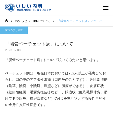
お知らせ
IBDについて
『腸管ベーチェット病』について
院長のひとり言
『腸管ベーチェット病』について
2023.07.08
一般内科
胃内視
『腸管ベーチェット病』について呟いてみたいと思います。
ベーチェット病は、現在日本においては2万人以上が罹患してお
られ、口の中のアフタ性潰瘍（口内炎のことです）、外陰部潰瘍
（陰茎、陰嚢、小陰唇、膣壁などに潰瘍ができる）、皮膚症状
（結節性紅斑、毛嚢炎様皮疹など）、眼症状（虹彩毛様体炎、網
膜ブドウ膜炎、前房畜膿など）の4つを主症状とする慢性再発性
の全身性炎症性疾患です。