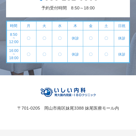
予約受付時間 8:50～18:00
時間
月
火
水
木
金
土
日祝
8:50
~
〇
〇
〇
休診
〇
〇
休診
12:00
16:00
~
〇
〇
〇
休診
〇
〇
休診
18:00
〒701-0205 岡山市南区妹尾3388 妹尾医療モール内