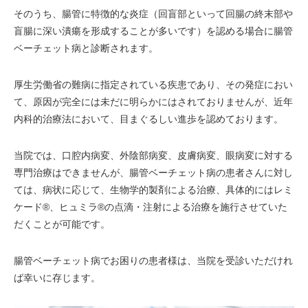
そのうち、腸管に特徴的な炎症（回盲部といって回腸の終末部や
盲腸に深い潰瘍を形成することが多いです）を認める場合に腸管
ベーチェット病と診断されます。
厚生労働省の難病に指定されている疾患であり、その発症におい
て、原因が完全には未だに明らかにはされておりませんが、近年
内科的治療法において、目まぐるしい進歩を認めております。
当院では、口腔内病変、外陰部病変、皮膚病変、眼病変に対する
専門治療はできませんが、腸管ベーチェット病の患者さんに対し
ては、病状に応じて、生物学的製剤による治療、具体的にはレミ
ケード®、ヒュミラ®の点滴・注射による治療を施行させていた
だくことが可能です。
腸管ベーチェット病でお困りの患者様は、当院を受診いただけれ
ば幸いに存じます。