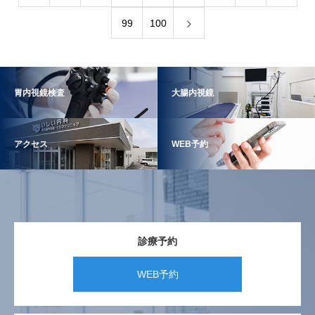
99
100
胃内視鏡検査
大腸内視鏡
アクセス
WEB予約
診療予約
WEB予約