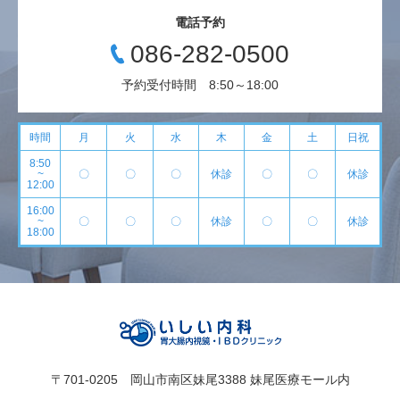
電話予約
086-282-0500
予約受付時間 8:50～18:00
時間
月
火
水
木
金
土
日祝
8:50
~
〇
〇
〇
休診
〇
〇
休診
12:00
16:00
~
〇
〇
〇
休診
〇
〇
休診
18:00
〒701-0205 岡山市南区妹尾3388 妹尾医療モール内