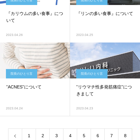
院長のひとり言
院長のひとり言
『カリウムの多い食事』につ
『リンの多い食事』について
いて
2023.04.26
2023.04.25
院長のひとり言
院長のひとり言
”ACNES”について
”リウマチ性多発筋痛症”につ
きまして
2023.04.24
2023.04.23
1
2
3
4
5
6
7
8