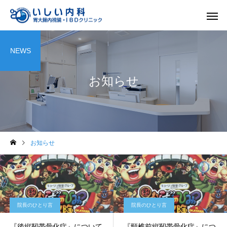
NEWS
お知らせ
一般内科
胃内視
お知らせ
院長のひとり言
院長のひとり言
『後縦靭帯骨化症』について
『頸椎前縦靭帯骨化症』につ