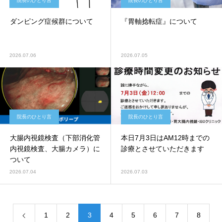
院長のひとり言
院長のひとり言
ダンピング症候群について
『胃軸捻転症』について
2026.07.06
2026.07.05
院長のひとり言
院長のひとり言
大腸内視鏡検査（下部消化管
本日7月3日はAM12時までの
内視鏡検査、大腸カメラ）に
診療とさせていただきます
ついて
2026.07.04
2026.07.03
1
2
3
4
5
6
7
8