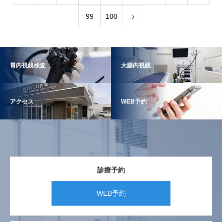
99
100
胃内視鏡検査
大腸内視鏡
アクセス
WEB予約
診療予約
WEB予約