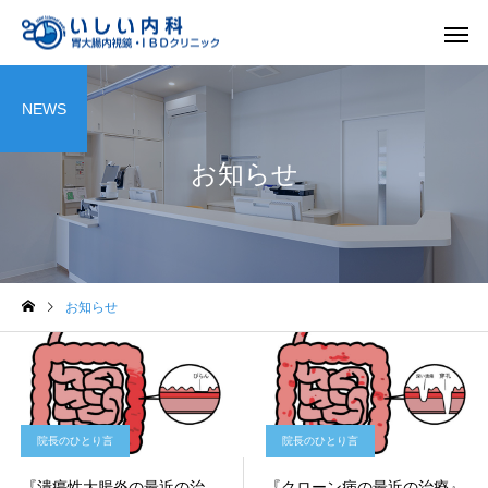
NEWS
お知らせ
一般内科
胃内視
お知らせ
院長のひとり言
院長のひとり言
『潰瘍性大腸炎の最近の治
『クローン病の最近の治療』