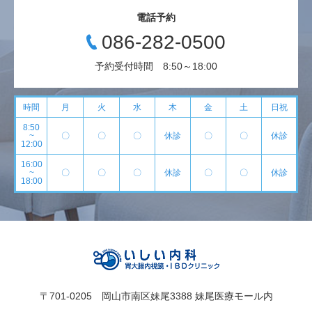
電話予約
086-282-0500
予約受付時間 8:50～18:00
時間
月
火
水
木
金
土
日祝
8:50
~
〇
〇
〇
休診
〇
〇
休診
12:00
16:00
~
〇
〇
〇
休診
〇
〇
休診
18:00
〒701-0205 岡山市南区妹尾3388 妹尾医療モール内