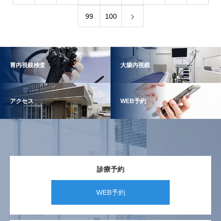
99
100
胃内視鏡検査
大腸内視鏡
アクセス
WEB予約
診療予約
WEB予約