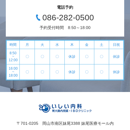
電話予約
086-282-0500
予約受付時間 8:50～18:00
時間
月
火
水
木
金
土
日祝
8:50
~
〇
〇
〇
休診
〇
〇
休診
12:00
16:00
~
〇
〇
〇
休診
〇
〇
休診
18:00
〒701-0205 岡山市南区妹尾3388 妹尾医療モール内