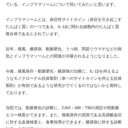
ている、インフラマソームについて呟いてみたいと思います。
インフラマソームとは、炎症性サイトカイン（炎症を引き起こす
たんぱく質）の一つである、IL-1βに関わる細胞内のたんぱく質
複合体であるとされています。
近年、痛風、糖尿病、動脈硬化、うつ病、関節リウマチなどの病
気とインフラマソームとの関連が示唆されるようになりました。
今後、痛風発作・動脈硬化・糖尿病の治療に、IL-1βを抑えるよ
うなモノクローナル抗体製剤（単一のサイトカインを抑える抗体
製剤）が有効であるような研究がでてくるのではないかと期待し
ております。
当院では、動脈硬化の診断に、CAVI・ABI・TBIの測定や頸動脈
エコー検査ができます。また、痛風発作の原因である高尿酸血症
に対する血液検査と、食事指導ができます。糖尿病に対する診断