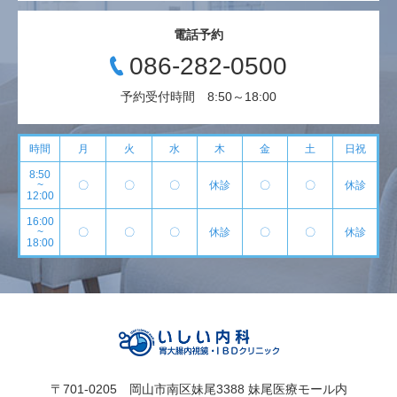
電話予約
086-282-0500
予約受付時間 8:50～18:00
時間
月
火
水
木
金
土
日祝
8:50
~
〇
〇
〇
休診
〇
〇
休診
12:00
16:00
~
〇
〇
〇
休診
〇
〇
休診
18:00
〒701-0205 岡山市南区妹尾3388 妹尾医療モール内