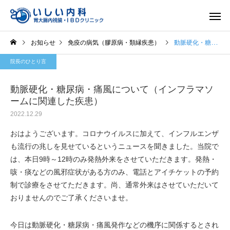
お知らせ
免疫の病気（膠原病・類縁疾患）
動脈硬化・糖尿病・痛風について（インフラマソームに関連した疾患）
院長のひとり言
動脈硬化・糖尿病・痛風について（インフラマソ
ームに関連した疾患）
2022.12.29
一般内科
胃内視
おはようございます。コロナウイルスに加えて、インフルエンザ
も流行の兆しを見せているというニュースを聞きました。当院で
は、本日9時～12時のみ発熱外来をさせていただきます。発熱・
咳・痰などの風邪症状がある方のみ、電話とアイチケットの予約
制で診療をさせてただきます。尚、通常外来はさせていただいて
おりませんのでご了承くださいませ。
今日は動脈硬化・糖尿病・痛風発作などの機序に関係するとされ