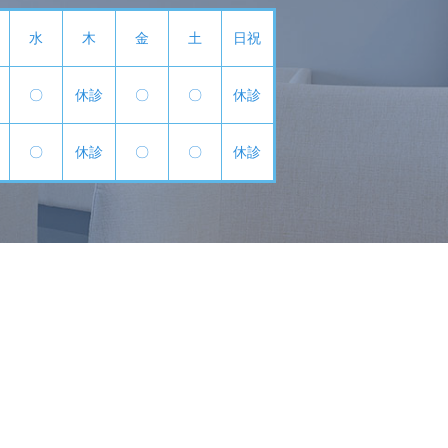
水
木
金
土
日祝
〇
休診
〇
〇
休診
〇
休診
〇
〇
休診