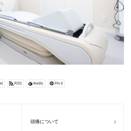
et
RSS
feedly
Pin it
頭痛について