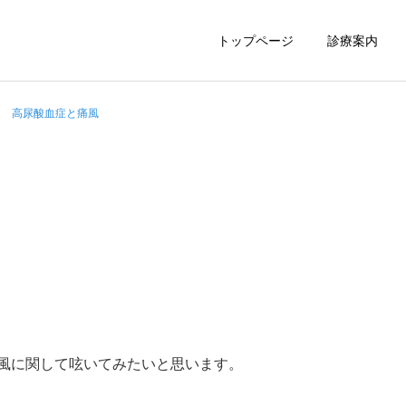
トップページ
診療案内
高尿酸血症と痛風
胃内視鏡
大腸内視鏡
風に関して呟いてみたいと思います。