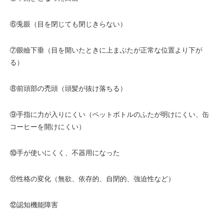
⑥兎眼（目を閉じても閉じきらない）
⑦眼瞼下垂（目を開いたときに上まぶたが正常な位置より下が
る）
⑧前頭部の禿頭（頭髪が抜け落ちる）
⑨手指に力が入りにくい（ペットボトルのふたが明けにくい、缶
コーヒーを開けにくい）
⑩手が使いにくく、不器用になった
⑪性格の変化（無欲、依存的、自閉的、強迫性など）
⑫認知機能障害