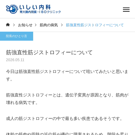
お知らせ
筋肉の病気
筋強直性筋ジストロフィーについて
院長のひとり言
筋強直性筋ジストロフィーについて
2026.05.11
一般内科
胃内視
今日は筋強直性筋ジストロフィーについて呟いてみたいと思いま
す。
筋強直性ジストロフィーとは、遺伝子変異が原因となり、筋肉が
壊れる病気です。
成人の筋ジストロフィーの中で最も多い疾患であるそうです。
体幹の筋肉や四肢の近位筋が優位に障害されるため、階段を昇り