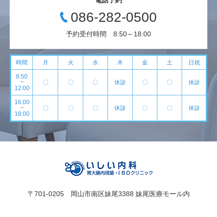
電話予約
086-282-0500
予約受付時間 8:50～18:00
時間
月
火
水
木
金
土
日祝
8:50
~
〇
〇
〇
休診
〇
〇
休診
12:00
16:00
~
〇
〇
〇
休診
〇
〇
休診
18:00
〒701-0205 岡山市南区妹尾3388 妹尾医療モール内