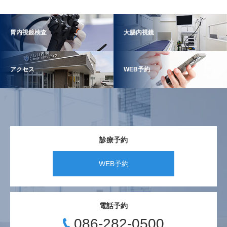
胃内視鏡検査
大腸内視鏡
アクセス
WEB予約
診療予約
WEB予約
電話予約
086-282-0500