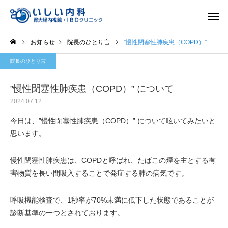
お知らせ
院長のひとり言
”慢性閉塞性肺疾患（COPD）” について
院長のひとり言
”慢性閉塞性肺疾患（COPD）” について
2024.07.12
一般内科
胃内視
今日は、”慢性閉塞性肺疾患（COPD）” について呟いてみたいと
思います。
慢性閉塞性肺疾患は、COPDと呼ばれ、たばこの煙を主とする有
害物質を長い間吸入することで発症する肺の病気です。
呼吸機能検査で、1秒率が70%未満に低下した状態であることが
診断基準の一つとされております。