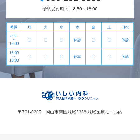
予約受付時間 8:50～18:00
時間
月
火
水
木
金
土
日祝
8:50
~
〇
〇
〇
休診
〇
〇
休診
12:00
16:00
~
〇
〇
〇
休診
〇
〇
休診
18:00
〒701-0205 岡山市南区妹尾3388 妹尾医療モール内