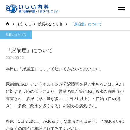
お知らせ
院長のひとり言
『尿崩症』について
院長のひとり言
『尿崩症』について
2024.05.02
一般内科
胃内視
本日は『尿崩症』について呟いてみたいと思います。
尿崩症はADHというホルモンが分泌障害を起こすあるいは、ADH
に対する反応の低下により、腎臓の集合管における水の再吸収が
障害され、多尿（尿の量が多い、1日３L以上）・口渇（口の渇
き）・多飲（飲水を多くする）を認める病気です。
多尿（1日３L以上）があるような患者さんは是非、当院あるいは
お近くの内科に相談されてみてください。