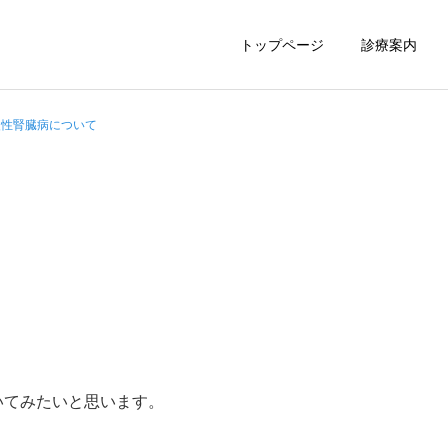
トップページ
診療案内
慢性腎臓病について
胃内視鏡
大腸内視鏡
いてみたいと思います。