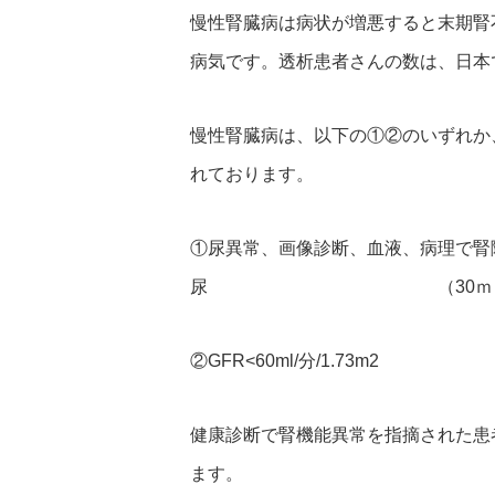
慢性腎臓病は病状が増悪すると末期腎
病気です。透析患者さんの数は、日本
慢性腎臓病は、以下の①②のいずれか
れております。
①尿異常、画像診断、血液、病理で腎障害
尿 （30ｍｇ/ gCr
②GFR<60ml/分/1.73m
2
健康診断で腎機能異常を指摘された患
ます。