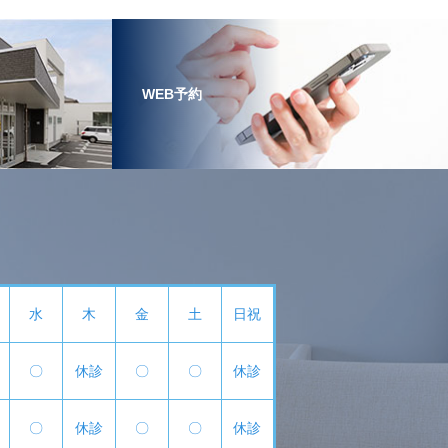
WEB予約
水
木
金
土
日祝
〇
休診
〇
〇
休診
〇
休診
〇
〇
休診