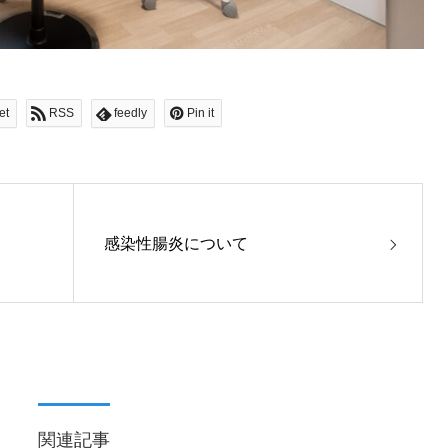
et
RSS
feedly
Pin it
感染性腸炎について
関連記事