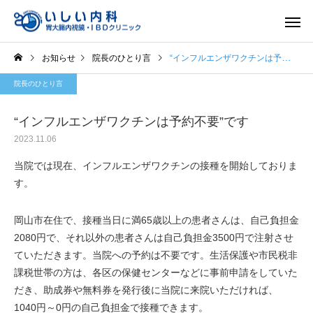
お知らせ
院長のひとり言
“インフルエンザワクチンは予約不要”です
院長のひとり言
“インフルエンザワクチンは予約不要”です
2023.11.06
一般内科
胃内視
当院では現在、インフルエンザワクチンの接種を開始しておりま
す。
岡山市在住で、接種当日に満65歳以上の患者さんは、自己負担金
2080円で、それ以外の患者さんは自己負担金3500円で注射させ
ていただきます。当院への予約は不要です。生活保護や市民税非
課税世帯の方は、各区の保健センターなどに事前申請をしていた
だき、助成券や無料券を発行後に当院に来院いただければ、
1040円～0円の自己負担金で接種できます。