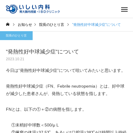
お知らせ
院長のひとり言
”発熱性好中球減少症”について
院長のひとり言
”発熱性好中球減少症”について
2023.10.21
一般内科
胃内視
今日は”発熱性好中球減少症”について呟いてみたいと思います。
発熱性好中球減少症（FN、Febrile neutropemia）とは、好中球
が減少した患者さんが、発熱している状態を指します。
FNとは、以下の①＋②の病態を指します。
①末梢好中球数＜500/μ L
②腋窩の体温≧37.5℃、あるいは口腔温≧38℃が1時間以上持続