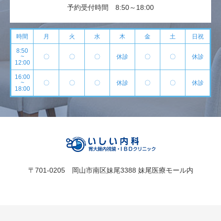
予約受付時間 8:50～18:00
時間
月
火
水
木
金
土
日祝
8:50
~
〇
〇
〇
休診
〇
〇
休診
12:00
16:00
~
〇
〇
〇
休診
〇
〇
休診
18:00
〒701-0205 岡山市南区妹尾3388 妹尾医療モール内