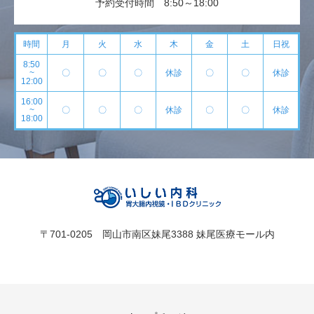
予約受付時間 8:50～18:00
時間
月
火
水
木
金
土
日祝
8:50
~
〇
〇
〇
休診
〇
〇
休診
12:00
16:00
~
〇
〇
〇
休診
〇
〇
休診
18:00
〒701-0205 岡山市南区妹尾3388 妹尾医療モール内