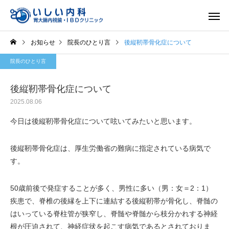
お知らせ
院長のひとり言
後縦靭帯骨化症について
院長のひとり言
後縦靭帯骨化症について
2025.08.06
一般内科
胃内視
今日は後縦靭帯骨化症について呟いてみたいと思います。
後縦靭帯骨化症は、厚生労働省の難病に指定されている病気で
す。
50歳前後で発症することが多く、男性に多い（男：女＝2：1）
疾患で、脊椎の後縁を上下に連結する後縦靭帯が骨化し、脊髄の
はいっている脊柱管が狭窄し、脊髄や脊髄から枝分かれする神経
根が圧迫されて、神経症状を起こす病気であるとされておりま