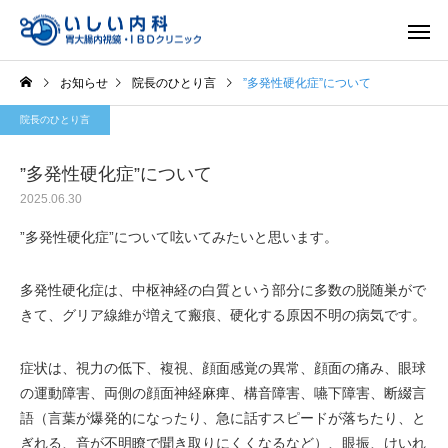
お知らせ
院長のひとり言
”多発性硬化症”について
院長のひとり言
”多発性硬化症”について
2025.06.30
一般内科
胃内視
”多発性硬化症”について呟いてみたいと思います。
多発性硬化症は、中枢神経の白質という部分に多数の脱随巣がで
きて、グリア線維が増えて瘢痕、硬化する原因不明の病気です。
症状は、視力の低下、複視、顔面感覚の異常、顔面の痛み、眼球
の運動障害、両側の顔面神経麻痺、構音障害、嚥下障害、断綴言
語（言葉が爆発的になったり、急に話すスピードが落ちたり、と
ぎれる、音が不明瞭で聞き取りにくくなるなど）、眼振、けいれ