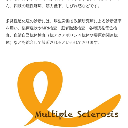
ん、四肢の痙性麻痺、筋力低下、しびれ感などです。
多発性硬化症の診断には、厚生労働省政策研究班による診断基準
を用い、臨床症状やMRI検査、脳脊髄液検査、各種誘発電位検
査、血清自己抗体検査（抗アクアポリン４抗体や膠原病関連抗
体）などを総合して診断されるといわれております。