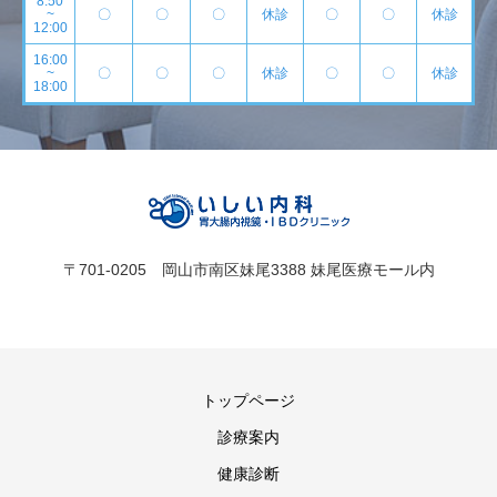
8:50
~
〇
〇
〇
休診
〇
〇
休診
12:00
16:00
~
〇
〇
〇
休診
〇
〇
休診
18:00
〒701-0205 岡山市南区妹尾3388 妹尾医療モール内
トップページ
診療案内
健康診断