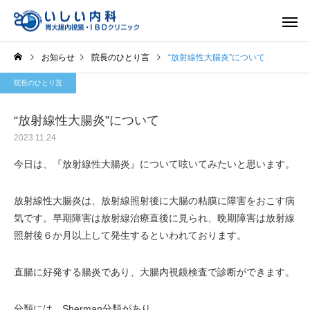
お知らせ
院長のひとり言
“放射線性大腸炎”について
院長のひとり言
“放射線性大腸炎”について
2023.11.24
一般内科
胃内視
今日は、『放射線性大腸炎』について呟いてみたいと思います。
放射線性大腸炎は、放射線照射後に大腸の粘膜に障害をおこす病
気です。早期障害は放射線治療直後に見られ、晩期障害は放射線
照射後６か月以上して発生するといわれております。
直腸に好発する腸炎であり、大腸内視鏡検査で診断ができます。
分類には、Sherman分類があり、