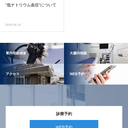
“低ナトリウム血症“について
2026.06.14
胃内視鏡検査
大腸内視鏡
アクセス
WEB予約
診療予約
WEB予約