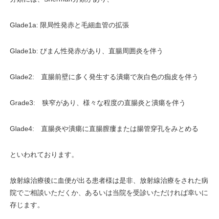
Glade1a: 限局性発赤と毛細血管の拡張
Glade1b: びまん性発赤があり、直腸周囲炎を伴う
Glade2: 直腸前壁に多く発生する潰瘍で灰白色の痂皮を伴う
Grade3: 狭窄があり、様々な程度の直腸炎と潰瘍を伴う
Glade4: 直腸炎や潰瘍に直腸膣瘻または腸管穿孔をみとめる
といわれております。
放射線治療後に血便が出る患者様は是非、放射線治療をされた病
院でご相談いただくか、あるいは当院を受診いただければ幸いに
存じます。