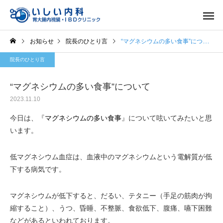
お知らせ
院長のひとり言
“マグネシウムの多い食事”について
院長のひとり言
“マグネシウムの多い食事”について
2023.11.10
一般内科
胃内視
今日は、『
マグネシウムの多い食事
』について呟いてみたいと思
います。
低マグネシウム血症は、血液中のマグネシウムという電解質が低
下する病気です。
マグネシウムが低下すると、だるい、テタニー（手足の筋肉が拘
縮すること）、うつ、昏睡、不整脈、食欲低下、腹痛、嚥下困難
などがあるといわれております。