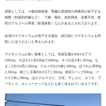
原因としては、小腸切除術後、腎臓の尿細管の再吸収が低下する
病態（利尿剤内服など）、下痢、嘔吐、急性膵炎、栄養不良、慢
性のアルコール障害（飲酒多飲）などがあるとされております。
血清のマグネシウムが低下する場合、経口的にマグネシウムを摂
取したほうがよいと考えられます。
マグネシウムが多い食事としては、木綿豆腐が4分の1丁で
130mg、そばが1人前100gで100mg、タコの足1本に83mg、な
まこ2分の1匹に80mg、スルメ2分の1枚に68mg、ほうれん草80g
に55mg、絹ごし豆腐4分の1丁に55mg、納豆1パック50mg、バ
ナナ1本に38mg、ほかクルマエビ、大豆、干しエビ、カツオ、ア
ーモンド、カシューナッツなどにも多く含まれているそうです。