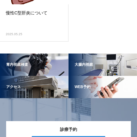
慢性C型肝炎について
2025.05.25
胃内視鏡検査
大腸内視鏡
アクセス
WEB予約
診療予約