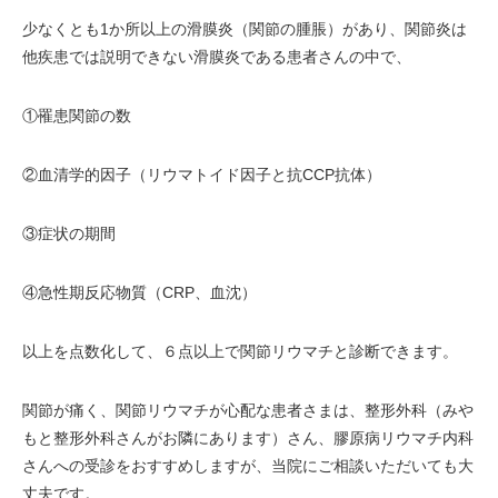
少なくとも1か所以上の滑膜炎（関節の腫脹）があり、関節炎は
他疾患では説明できない滑膜炎である患者さんの中で、
①罹患関節の数
②血清学的因子（リウマトイド因子と抗CCP抗体）
③症状の期間
④急性期反応物質（CRP、血沈）
以上を点数化して、６点以上で関節リウマチと診断できます。
関節が痛く、関節リウマチが心配な患者さまは、整形外科（みや
もと整形外科さんがお隣にあります）さん、膠原病リウマチ内科
さんへの受診をおすすめしますが、当院にご相談いただいても大
丈夫です。