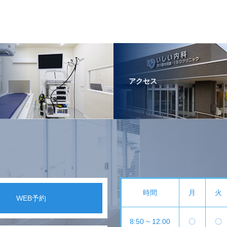
アクセス
時間
月
火
WEB予約
8:50 ~ 12:00
〇
〇