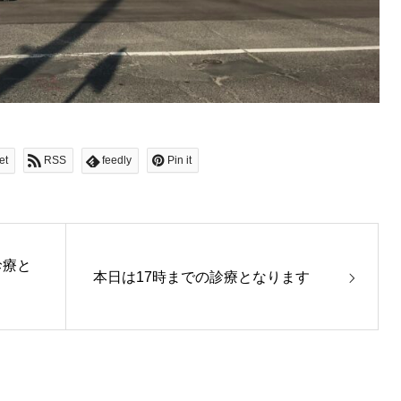
et
RSS
feedly
Pin it
診療と
本日は17時までの診療となります