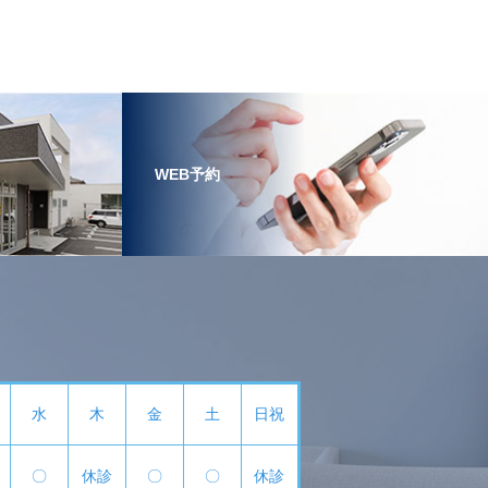
WEB予約
水
木
金
土
日祝
〇
休診
〇
〇
休診