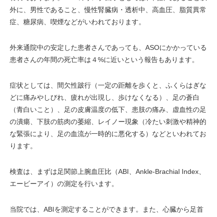
外に、男性であること、慢性腎臓病・透析中、高血圧、脂質異常
症、糖尿病、喫煙などがいわれております。
外来通院中の安定した患者さんであっても、ASOにかかっている
患者さんの年間の死亡率は４%に近いという報告もあります。
症状としては、間欠性跛行（一定の距離を歩くと、ふくらはぎな
どに痛みやしびれ、疲れが出現し、歩けなくなる）、足の蒼白
（青白いこと）、足の皮膚温度の低下、患肢の痛み、虚血性の足
の潰瘍、下肢の筋肉の萎縮、レイノー現象（冷たい刺激や精神的
な緊張により、足の血流が一時的に悪化する）などといわれてお
ります。
検査は、まずは足関節上腕血圧比（ABI、Ankle-Brachial Index、
エービーアイ）の測定を行います。
当院では、ABIを測定することができます。また、心臓から足首