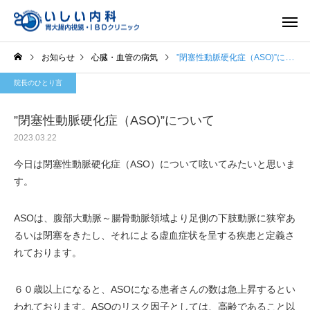
お知らせ
心臓・血管の病気
”閉塞性動脈硬化症（ASO)”について
院長のひとり言
”閉塞性動脈硬化症（ASO)”について
2023.03.22
一般内科
胃内視
今日は閉塞性動脈硬化症（ASO）について呟いてみたいと思いま
す。
ASOは、腹部大動脈～腸骨動脈領域より足側の下肢動脈に狭窄あ
るいは閉塞をきたし、それによる虚血症状を呈する疾患と定義さ
れております。
６０歳以上になると、ASOになる患者さんの数は急上昇するとい
われております。ASOのリスク因子としては、高齢であること以