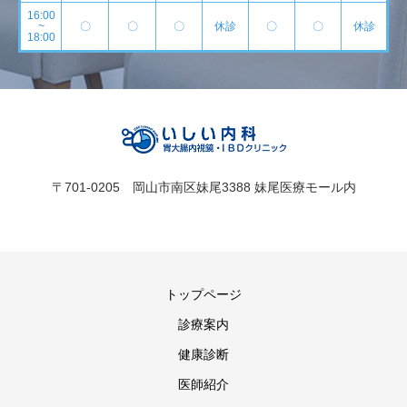
16:00
~
〇
〇
〇
休診
〇
〇
休診
18:00
〒701-0205 岡山市南区妹尾3388 妹尾医療モール内
トップページ
診療案内
健康診断
医師紹介