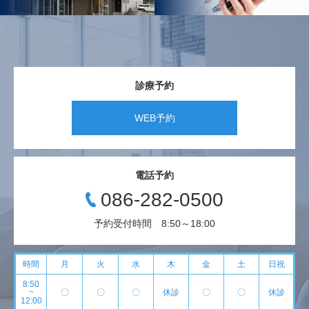
診療予約
WEB予約
電話予約
086-282-0500
予約受付時間 8:50～18:00
時間
月
火
水
木
金
土
日祝
8:50
~
〇
〇
〇
休診
〇
〇
休診
12:00