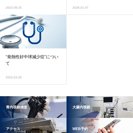
2023.09.25
2026.01.07
“発熱性好中球減少症”につい
て
2023.03.26
胃内視鏡検査
大腸内視鏡
アクセス
WEB予約