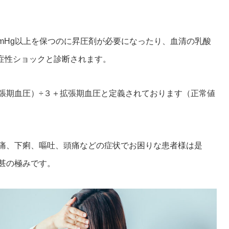
mHg以上を保つのに昇圧剤が必要になったり、血清の乳酸
血症性ショックと診断されます。
張期血圧）÷３＋拡張期血圧と定義されております（正常値
痛、下痢、嘔吐、頭痛などの症状でお困りな患者様は是
甚の極みです。