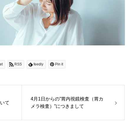
et
RSS
feedly
Pin it
4月1日からの”胃内視鏡検査（胃カ
ついて
メラ検査）”につきまして