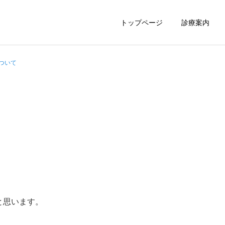
トップページ
診療案内
について
胃内視鏡
大腸内視鏡
と思います。