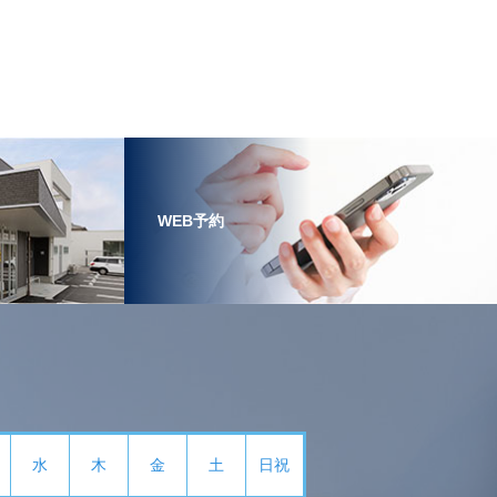
WEB予約
水
木
金
土
日祝