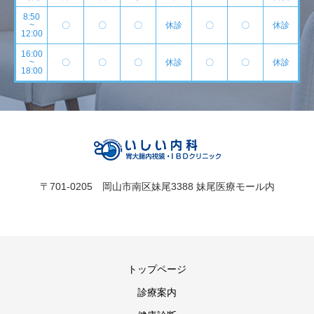
8:50
~
〇
〇
〇
休診
〇
〇
休診
12:00
16:00
~
〇
〇
〇
休診
〇
〇
休診
18:00
〒701-0205 岡山市南区妹尾3388 妹尾医療モール内
トップページ
診療案内