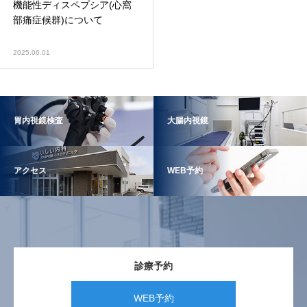
機能性ディスペプシア(心窩
部痛症候群)について
2025.06.01
胃内視鏡検査
大腸内視鏡
アクセス
WEB予約
診療予約
WEB予約