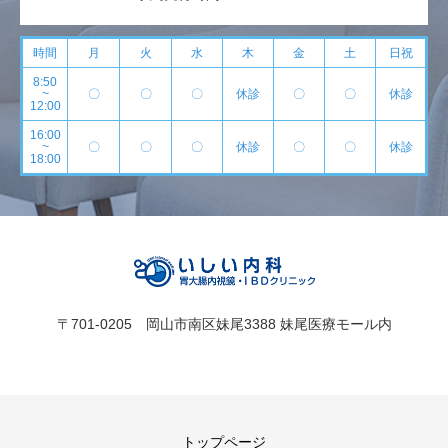
時間
月
火
水
木
金
土
日祝
8:50
~
〇
〇
〇
休診
〇
〇
休診
12:00
16:00
~
〇
〇
〇
休診
〇
〇
休診
18:00
〒701-0205 岡山市南区妹尾3388 妹尾医療モール内
トップページ