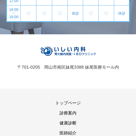
12:00
16:00
~
〇
〇
〇
休診
〇
〇
休診
18:00
〒701-0205 岡山市南区妹尾3388 妹尾医療モール内
トップページ
診療案内
健康診断
医師紹介