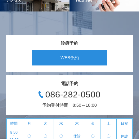
アクセス
WEB予約
診療予約
WEB予約
電話予約
086-282-0500
予約受付時間 8:50～18:00
時間
月
火
水
木
金
土
日祝
8:50
~
〇
〇
〇
休診
〇
〇
休診