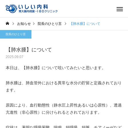
お知らせ
院長のひとり言
【肺水腫】について
院長のひとり言
【肺水腫】について
2025.09.07
一般内科
胃内視
本日は、【肺水腫】について呟いてみたいと思います。
肺水腫は、肺血管外における異常な水分の貯留と定義されており
ます。
原因により、血行動態性（静水圧上昇性あるいは心原性）、透過
亢進性（非心原性）に分けられるとされております。
症状は、著明な呼吸困難、喘鳴、頻呼吸、頻脈、チアノーゼなど