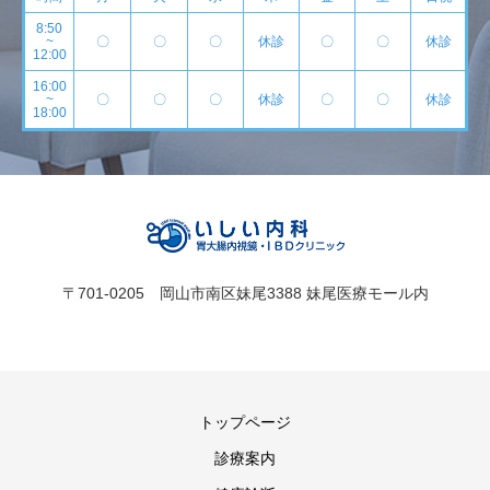
8:50
~
〇
〇
〇
休診
〇
〇
休診
12:00
16:00
~
〇
〇
〇
休診
〇
〇
休診
18:00
〒701-0205 岡山市南区妹尾3388 妹尾医療モール内
トップページ
診療案内