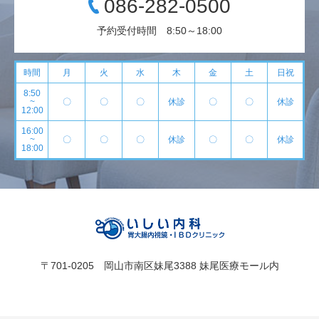
086-282-0500
予約受付時間 8:50～18:00
時間
月
火
水
木
金
土
日祝
8:50
~
〇
〇
〇
休診
〇
〇
休診
12:00
16:00
~
〇
〇
〇
休診
〇
〇
休診
18:00
〒701-0205 岡山市南区妹尾3388 妹尾医療モール内