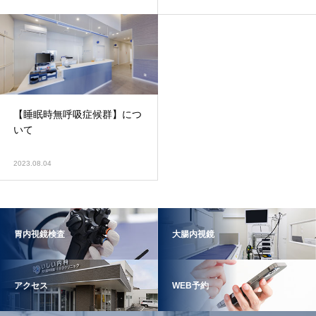
【睡眠時無呼吸症候群】につ
いて
2023.08.04
胃内視鏡検査
大腸内視鏡
アクセス
WEB予約