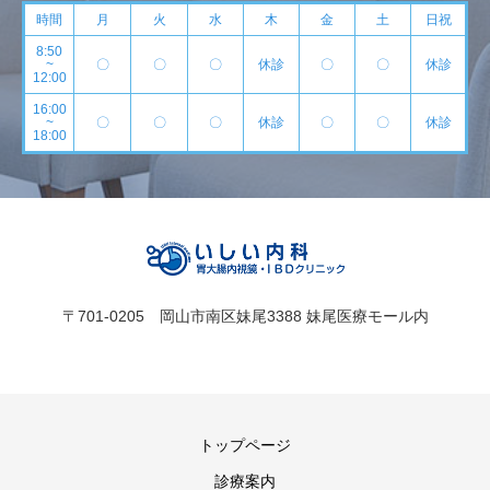
時間
月
火
水
木
金
土
日祝
8:50
~
〇
〇
〇
休診
〇
〇
休診
12:00
16:00
~
〇
〇
〇
休診
〇
〇
休診
18:00
〒701-0205 岡山市南区妹尾3388 妹尾医療モール内
トップページ
診療案内