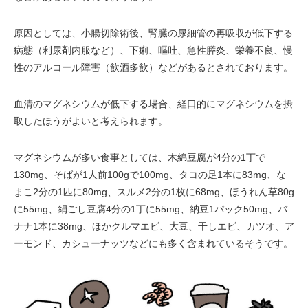
原因としては、小腸切除術後、腎臓の尿細管の再吸収が低下する
病態（利尿剤内服など）、下痢、嘔吐、急性膵炎、栄養不良、慢
性のアルコール障害（飲酒多飲）などがあるとされております。
血清のマグネシウムが低下する場合、経口的にマグネシウムを摂
取したほうがよいと考えられます。
マグネシウムが多い食事としては、木綿豆腐が4分の1丁で
130mg、そばが1人前100gで100mg、タコの足1本に83mg、な
まこ2分の1匹に80mg、スルメ2分の1枚に68mg、ほうれん草80g
に55mg、絹ごし豆腐4分の1丁に55mg、納豆1パック50mg、バ
ナナ1本に38mg、ほかクルマエビ、大豆、干しエビ、カツオ、ア
ーモンド、カシューナッツなどにも多く含まれているそうです。