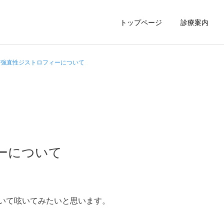
トップページ
診療案内
筋強直性ジストロフィーについて
胃内視鏡
大腸内視鏡
ーについて
いて呟いてみたいと思います。