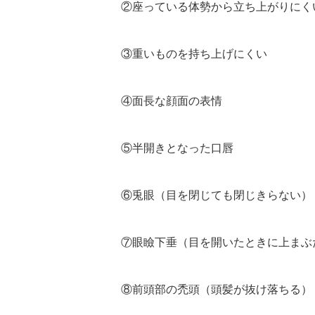
②座っている体勢から立ち上がりにく
③重いものを持ち上げにくい
④面長な顔面の表情
⑤半開きとなった口唇
⑥兎眼（目を閉じても閉じきらない）
⑦眼瞼下垂（目を開いたときに上まぶ
⑧前頭部の禿頭（頭髪が抜け落ちる）