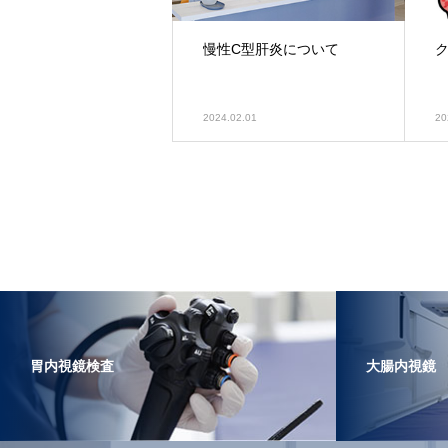
慢性C型肝炎について
2024.02.01
20
胃内視鏡検査
大腸内視鏡