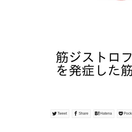
Tweet
Share
Hatena
Pock