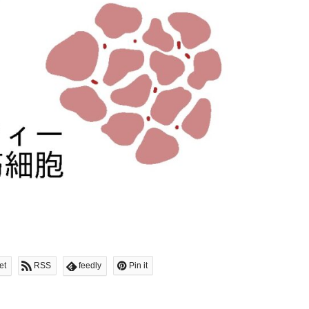
et
RSS
feedly
Pin it