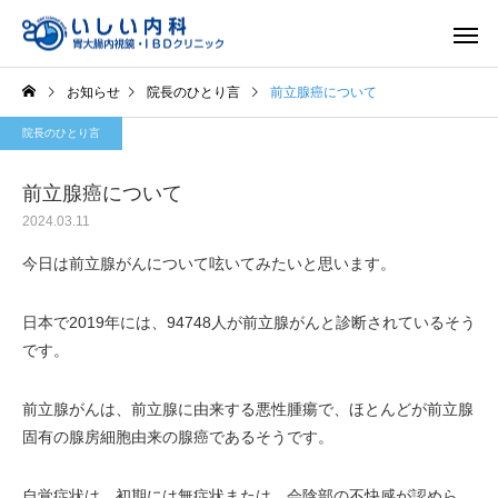
お知らせ
院長のひとり言
前立腺癌について
院長のひとり言
前立腺癌について
2024.03.11
一般内科
胃内視
今日は前立腺がんについて呟いてみたいと思います。
日本で2019年には、94748人が前立腺がんと診断されているそう
です。
前立腺がんは、前立腺に由来する悪性腫瘍で、ほとんどが前立腺
固有の腺房細胞由来の腺癌であるそうです。
自覚症状は、初期には無症状または、会陰部の不快感が認めら