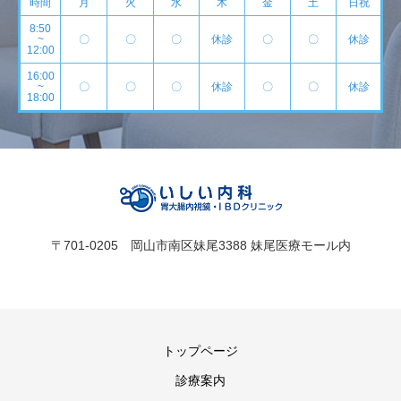
時間
月
火
水
木
金
土
日祝
8:50
~
〇
〇
〇
休診
〇
〇
休診
12:00
16:00
~
〇
〇
〇
休診
〇
〇
休診
18:00
〒701-0205 岡山市南区妹尾3388 妹尾医療モール内
トップページ
診療案内