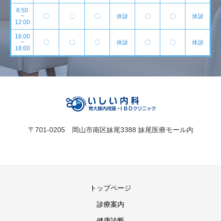
8:50
~
〇
〇
〇
休診
〇
〇
休診
12:00
16:00
~
〇
〇
〇
休診
〇
〇
休診
18:00
〒701-0205 岡山市南区妹尾3388 妹尾医療モール内
トップページ
診療案内
健康診断