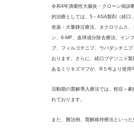
令和4年潰瘍性大腸炎・クローン病診
的治療としては、5－ASA製剤（経
坐薬・大量静注療法、タクロリムス、
ン、6-MP、血球成分除去療法、イ
ブ、フィルゴチニブ、ウパダシチニブ
おります。さらに、経口ブデソニド製剤
あるミリキズマブが、R５年より使用
活動期の寛解導入療法では、軽症～劇
れております。
また、難治例、寛解維持療法といった