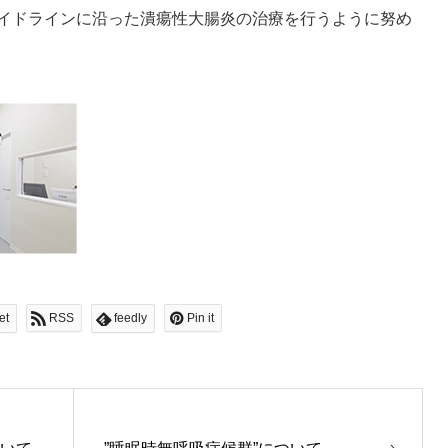
イドラインに沿った潰瘍性大腸炎の治療を行うように努め
et
RSS
feedly
Pin it