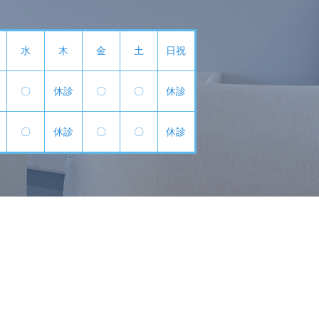
水
木
金
土
日祝
〇
休診
〇
〇
休診
〇
休診
〇
〇
休診