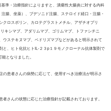
断基準・治療指針によりますと、潰瘍性大腸炎に対する内科
口、注腸、坐薬）、ブデソニド注腸、ステロイド経口・注腸・
シクロスポリン、カロテグラストメチル、アザチオプリ
ンフリキシマブ、アダリムマブ、ゴリムマブ、トファシチニ
、ウステキヌマブ、ベドリズマブなどがあると明示されて
と、ヒト化抗ヒトIL-２３p１９モノクローナル抗体製剤で
可能となりました。
症の患者さんの病勢に応じて、使用すべき治療法が明示さ
患者さんの状態に応じた治療指針が記載されております。