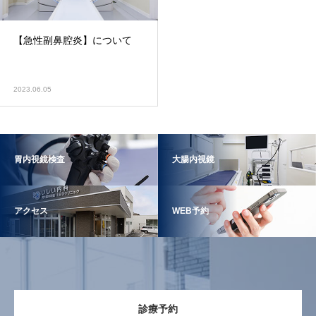
【急性副鼻腔炎】について
2023.06.05
胃内視鏡検査
大腸内視鏡
アクセス
WEB予約
診療予約