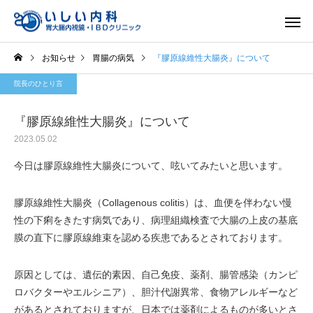
お知らせ
胃腸の病気
『膠原線維性大腸炎』について
院長のひとり言
『膠原線維性大腸炎』について
2023.05.02
一般内科
胃内視
今日は膠原線維性大腸炎について、呟いてみたいと思います。
膠原線維性大腸炎（Collagenous colitis）は、血便を伴わない慢
性の下痢をきたす病気であり、病理組織検査で大腸の上皮の基底
膜の直下に膠原線維束を認める疾患であるとされております。
原因としては、遺伝的素因、自己免疫、薬剤、腸管感染（カンピ
ロバクターやエルシニア）、胆汁代謝異常、食物アレルギーなど
があるとされておりますが、日本では薬剤によるものが多いとさ